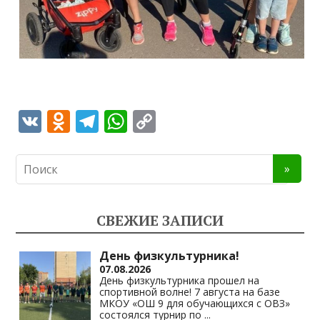
V
O
T
W
C
K
d
el
h
o
n
e
at
p
o
gr
s
y
kl
a
A
Li
СВЕЖИЕ ЗАПИСИ
as
m
p
n
s
p
k
День физкультурника!
07.08.2026
ni
День физкультурника прошел на
спортивной волне! 7 августа на базе
ki
МКОУ «ОШ 9 для обучающихся с ОВЗ»
состоялся турнир по
...