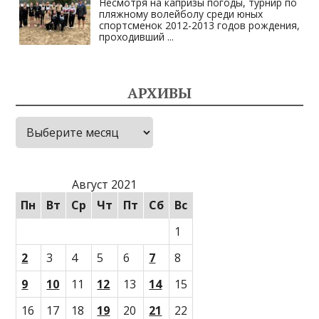
Несмотря на капризы погоды, турнир по
пляжному волейболу среди юных
спортсменок 2012-2013 годов рождения,
проходивший
...
АРХИВЫ
Архивы
Август 2021
Пн
Вт
Ср
Чт
Пт
Сб
Вс
1
2
3
4
5
6
7
8
9
10
11
12
13
14
15
16
17
18
19
20
21
22