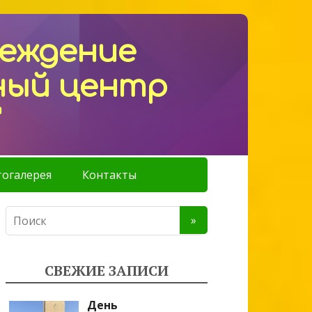
реждение
ный центр
"
огалерея
Контакты
СВЕЖИЕ ЗАПИСИ
День