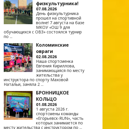
физкультурника!
07.08.2026
День физкультурника
прошел на спортивной
волне! 7 августа на базе
МКОУ «ОШ 9 для
обучающихся с ОВЗ» состоялся турнир
по
...
Коломинские
овраги
02.08.2026
Наша спортсменка
Евгения Кириллова,
занимающаяся по месту
жительства у
инструктора по спорту Маховой
Натальи, заняла 2
...
БРОННИЦКОЕ
КОЛЬЦО
01.08.2026
1 августа 2026 г.
спортсмены команды
«Егорьевск-RUN», часть
которых занимается по
месту жительства с инструктором по
...