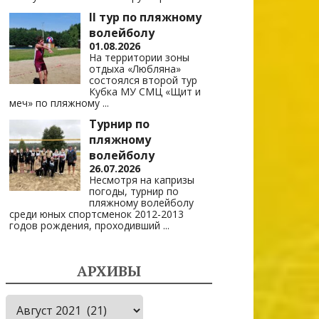
II тур по пляжному
волейболу
01.08.2026
На территории зоны
отдыха «Любляна»
состоялся второй тур
Кубка МУ СМЦ «Щит и
меч» по пляжному
...
Турнир по
пляжному
волейболу
26.07.2026
Несмотря на капризы
погоды, турнир по
пляжному волейболу
среди юных спортсменок 2012-2013
годов рождения, проходивший
...
АРХИВЫ
Архивы