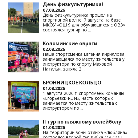
s
p
k
День физкультурника!
07.08.2026
ni
День физкультурника прошел на
спортивной волне! 7 августа на базе
ki
МКОУ «ОШ 9 для обучающихся с ОВЗ»
состоялся турнир по
...
Коломинские овраги
02.08.2026
Наша спортсменка Евгения Кириллова,
занимающаяся по месту жительства у
инструктора по спорту Маховой
Натальи, заняла 2
...
БРОННИЦКОЕ КОЛЬЦО
01.08.2026
1 августа 2026 г. спортсмены команды
«Егорьевск-RUN», часть которых
занимается по месту жительства с
инструктором по
...
II тур по пляжному волейболу
01.08.2026
На территории зоны отдыха «Любляна»
состоялся второй тур Кубка МУ СМЦ