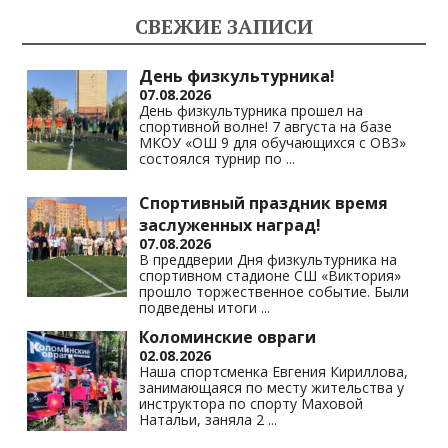
kl
a
A
Li
СВЕЖИЕ ЗАПИСИ
as
m
p
n
s
p
k
День физкультурника!
07.08.2026
ni
День физкультурника прошел на
спортивной волне! 7 августа на базе
ki
МКОУ «ОШ 9 для обучающихся с ОВЗ»
состоялся турнир по
...
Спортивный праздник время
заслуженных наград!
07.08.2026
В преддверии Дня физкультурника на
спортивном стадионе СШ «Виктория»
прошло торжественное событие. Были
подведены итоги
...
Коломинские овраги
02.08.2026
Наша спортсменка Евгения Кириллова,
занимающаяся по месту жительства у
инструктора по спорту Маховой
Натальи, заняла 2
...