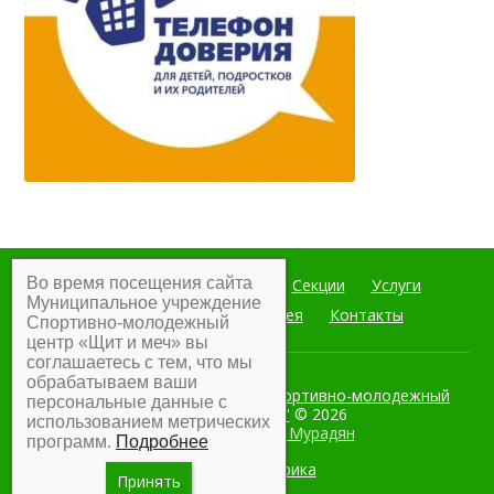
Во время посещения сайта
Главная
Мероприятия
Секции
Услуги
Муниципальное учреждение
Документы
Фотогалерея
Контакты
Спортивно-молодежный
центр «Щит и меч» вы
соглашаетесь с тем, что мы
обрабатываем ваши
Муниципальное учреждение Спортивно-молодежный
персональные данные с
центр "Щит и меч"
© 2026
использованием метрических
Разработка:
Армен Мурадян
программ.
Подробнее