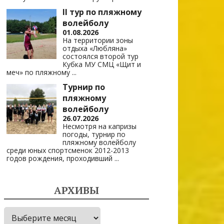
II тур по пляжному
волейболу
01.08.2026
На территории зоны
отдыха «Любляна»
состоялся второй тур
Кубка МУ СМЦ «Щит и
меч» по пляжному
...
Турнир по
пляжному
волейболу
26.07.2026
Несмотря на капризы
погоды, турнир по
пляжному волейболу
среди юных спортсменок 2012-2013
годов рождения, проходивший
...
АРХИВЫ
Архивы