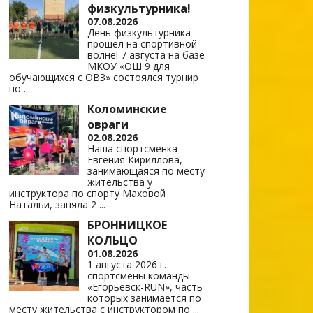
физкультурника!
07.08.2026
День физкультурника
прошел на спортивной
волне! 7 августа на базе
МКОУ «ОШ 9 для
обучающихся с ОВЗ» состоялся турнир
по
...
Коломинские
овраги
02.08.2026
Наша спортсменка
Евгения Кириллова,
занимающаяся по месту
жительства у
инструктора по спорту Маховой
Натальи, заняла 2
...
БРОННИЦКОЕ
КОЛЬЦО
01.08.2026
1 августа 2026 г.
спортсмены команды
«Егорьевск-RUN», часть
которых занимается по
месту жительства с инструктором по
...