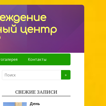
реждение
ный центр
"
огалерея
Контакты
СВЕЖИЕ ЗАПИСИ
День