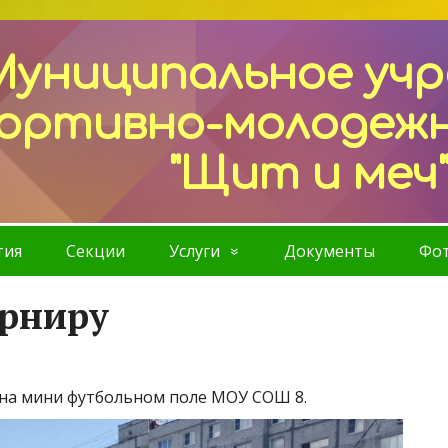
Муниципальное уч
ортивно-молодеж
"Щит и меч
тия
Секции
Услуги
Документы
Фот
урниру
на мини футбольном поле МОУ СОШ 8.