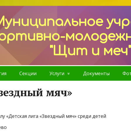
Муниципальное уч
ортивно-молодеж
"Щит и меч
тия
Секции
Услуги
Документы
Фот
Звездный мяч»
у «Детская лига «Звездный мяч» среди детей
ево