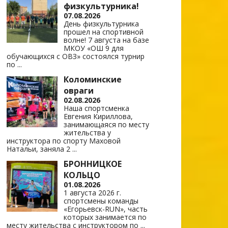
физкультурника!
07.08.2026
День физкультурника
прошел на спортивной
волне! 7 августа на базе
МКОУ «ОШ 9 для
обучающихся с ОВЗ» состоялся турнир
по
...
Коломинские
овраги
02.08.2026
Наша спортсменка
Евгения Кириллова,
занимающаяся по месту
жительства у
инструктора по спорту Маховой
Натальи, заняла 2
...
БРОННИЦКОЕ
КОЛЬЦО
01.08.2026
1 августа 2026 г.
спортсмены команды
«Егорьевск-RUN», часть
которых занимается по
месту жительства с инструктором по
...