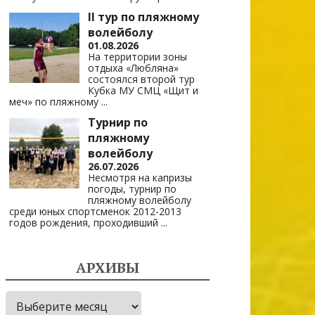
II тур по пляжному
волейболу
01.08.2026
На территории зоны
отдыха «Любляна»
состоялся второй тур
Кубка МУ СМЦ «Щит и
меч» по пляжному
...
Турнир по
пляжному
волейболу
26.07.2026
Несмотря на капризы
погоды, турнир по
пляжному волейболу
среди юных спортсменок 2012-2013
годов рождения, проходивший
...
АРХИВЫ
Архивы