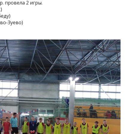
р. провела 2 игры.
)
беду)
ово-Зуево)