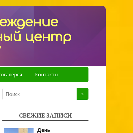
реждение
ный центр
"
огалерея
Контакты
СВЕЖИЕ ЗАПИСИ
День