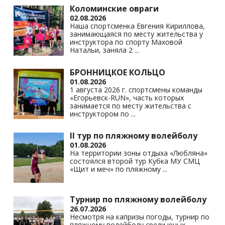
Коломинские овраги
02.08.2026
Наша спортсменка Евгения Кириллова,
занимающаяся по месту жительства у
инструктора по спорту Маховой
Натальи, заняла 2
...
БРОННИЦКОЕ КОЛЬЦО
01.08.2026
1 августа 2026 г. спортсмены команды
«Егорьевск-RUN», часть которых
занимается по месту жительства с
инструктором по
...
II тур по пляжному волейболу
01.08.2026
На территории зоны отдыха «Любляна»
состоялся второй тур Кубка МУ СМЦ
«Щит и меч» по пляжному
...
Турнир по пляжному волейболу
26.07.2026
Несмотря на капризы погоды, турнир по
пляжному волейболу среди юных