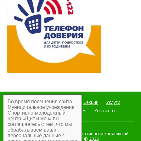
Во время посещения сайта
Главная
Мероприятия
Секции
Услуги
Муниципальное учреждение
Документы
Фотогалерея
Контакты
Спортивно-молодежный
центр «Щит и меч» вы
соглашаетесь с тем, что мы
обрабатываем ваши
Муниципальное учреждение Спортивно-молодежный
персональные данные с
центр "Щит и меч"
© 2026