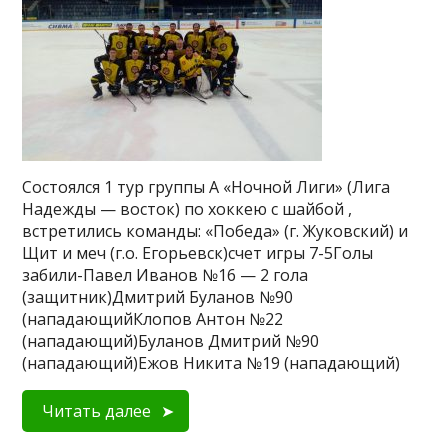
Состоялся 1 тур группы А «Ночной Лиги» (Лига
Надежды — восток) по хоккею с шайбой ,
встретились команды: «Победа» (г. Жуковский) и
Щит и меч (г.о. Егорьевск)счет игры 7-5Голы
забили-Павел Иванов №16 — 2 гола
(защитник)Дмитрий Буланов №90
(нападающийКлопов Антон №22
(нападающий)Буланов Дмитрий №90
(нападающий)Ежов Никита №19 (нападающий)
Читать далее