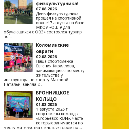
физкультурника!
07.08.2026
День физкультурника
прошел на спортивной
волне! 7 августа на базе
МКОУ «ОШ 9 для
обучающихся с ОВЗ» состоялся турнир
по
...
Коломинские
овраги
02.08.2026
Наша спортсменка
Евгения Кириллова,
занимающаяся по месту
жительства у
инструктора по спорту Маховой
Натальи, заняла 2
...
БРОННИЦКОЕ
КОЛЬЦО
01.08.2026
1 августа 2026 г.
спортсмены команды
«Егорьевск-RUN», часть
которых занимается по
месту жительства с инструктором по
...