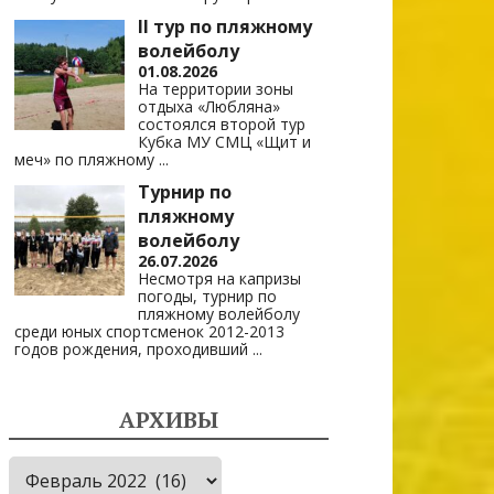
II тур по пляжному
волейболу
01.08.2026
На территории зоны
отдыха «Любляна»
состоялся второй тур
Кубка МУ СМЦ «Щит и
меч» по пляжному
...
Турнир по
пляжному
волейболу
26.07.2026
Несмотря на капризы
погоды, турнир по
пляжному волейболу
среди юных спортсменок 2012-2013
годов рождения, проходивший
...
АРХИВЫ
Архивы