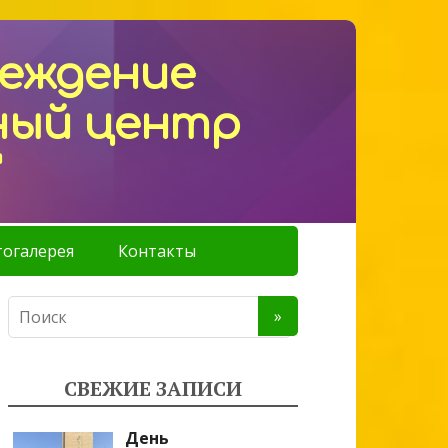
реждение
ный центр
"
огалерея
Контакты
СВЕЖИЕ ЗАПИСИ
День