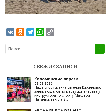
V
O
T
W
C
K
d
el
h
o
n
e
at
p
o
gr
s
y
kl
a
A
Li
СВЕЖИЕ ЗАПИСИ
as
m
p
n
s
p
k
Коломинские овраги
02.08.2026
ni
Наша спортсменка Евгения Кириллова,
занимающаяся по месту жительства у
ki
инструктора по спорту Маховой
Натальи, заняла 2
...
БРОННИЦКОЕ КОЛЬЦО