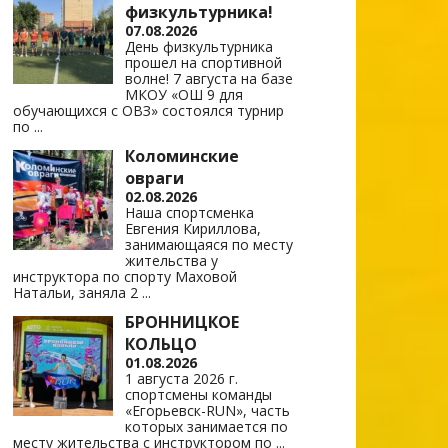
физкультурника!
07.08.2026
День физкультурника
прошел на спортивной
волне! 7 августа на базе
МКОУ «ОШ 9 для
обучающихся с ОВЗ» состоялся турнир
по
...
Коломинские
овраги
02.08.2026
Наша спортсменка
Евгения Кириллова,
занимающаяся по месту
жительства у
инструктора по спорту Маховой
Натальи, заняла 2
...
БРОННИЦКОЕ
КОЛЬЦО
01.08.2026
1 августа 2026 г.
спортсмены команды
«Егорьевск-RUN», часть
которых занимается по
месту жительства с инструктором по
...