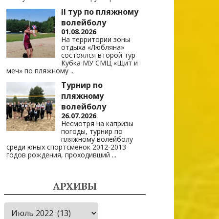
II тур по пляжному
волейболу
01.08.2026
На территории зоны
отдыха «Любляна»
состоялся второй тур
Кубка МУ СМЦ «Щит и
меч» по пляжному
...
Турнир по
пляжному
волейболу
26.07.2026
Несмотря на капризы
погоды, турнир по
пляжному волейболу
среди юных спортсменок 2012-2013
годов рождения, проходивший
...
АРХИВЫ
Архивы