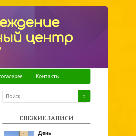
реждение
ный центр
"
огалерея
Контакты
СВЕЖИЕ ЗАПИСИ
День