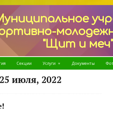
Муниципальное уч
ортивно-молодеж
"Щит и меч
тия
Секции
Услуги
Документы
Фот
25 июля, 2022
!