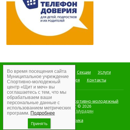
Во время посещения сайта
Главная
Мероприятия
Секции
Услуги
Муниципальное учреждение
Документы
Фотогалерея
Контакты
Спортивно-молодежный
центр «Щит и меч» вы
соглашаетесь с тем, что мы
обрабатываем ваши
Муниципальное учреждение Спортивно-молодежный
персональные данные с
центр "Щит и меч"
© 2026
использованием метрических
Разработка:
Армен Мурадян
программ.
Подробнее