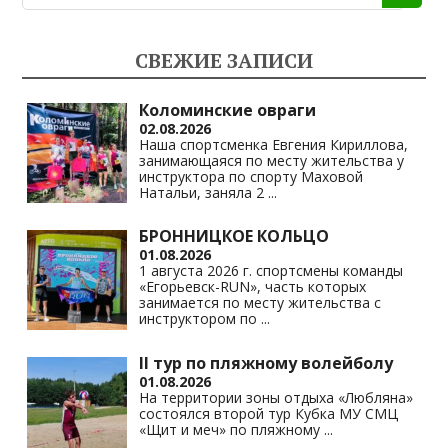
o
gr
s
y
kl
a
A
Li
СВЕЖИЕ ЗАПИСИ
as
m
p
n
s
p
k
Коломинские овраги
02.08.2026
ni
Наша спортсменка Евгения Кириллова,
занимающаяся по месту жительства у
ki
инструктора по спорту Маховой
Натальи, заняла 2
...
БРОННИЦКОЕ КОЛЬЦО
01.08.2026
1 августа 2026 г. спортсмены команды
«Егорьевск-RUN», часть которых
занимается по месту жительства с
инструктором по
...
II тур по пляжному волейболу
01.08.2026
На территории зоны отдыха «Любляна»
состоялся второй тур Кубка МУ СМЦ
«Щит и меч» по пляжному
...