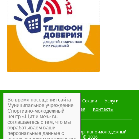
Во время посещения сайта
Главная
Мероприятия
Секции
Услуги
Муниципальное учреждение
Документы
Фотогалерея
Контакты
Спортивно-молодежный
центр «Щит и меч» вы
соглашаетесь с тем, что мы
обрабатываем ваши
Муниципальное учреждение Спортивно-молодежный
персональные данные с
центр "Щит и меч"
© 2026
использованием метрических