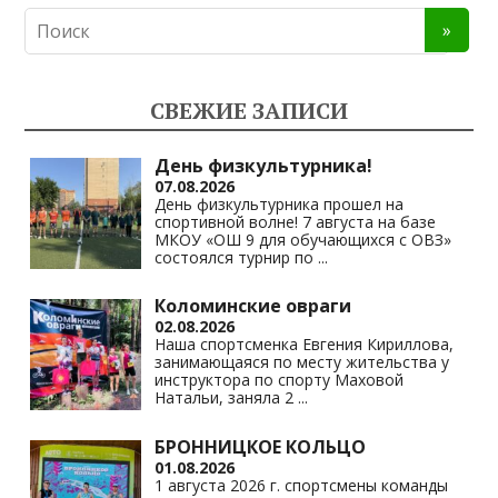
n
e
at
p
o
gr
s
y
kl
a
A
Li
СВЕЖИЕ ЗАПИСИ
as
m
p
n
s
p
k
День физкультурника!
07.08.2026
ni
День физкультурника прошел на
спортивной волне! 7 августа на базе
ki
МКОУ «ОШ 9 для обучающихся с ОВЗ»
состоялся турнир по
...
Коломинские овраги
02.08.2026
Наша спортсменка Евгения Кириллова,
занимающаяся по месту жительства у
инструктора по спорту Маховой
Натальи, заняла 2
...
БРОННИЦКОЕ КОЛЬЦО
01.08.2026
1 августа 2026 г. спортсмены команды