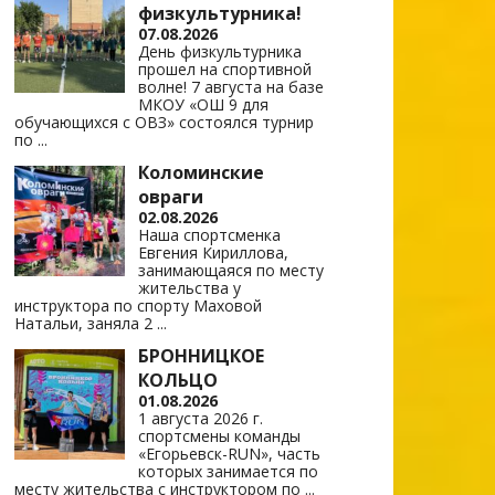
физкультурника!
07.08.2026
День физкультурника
прошел на спортивной
волне! 7 августа на базе
МКОУ «ОШ 9 для
обучающихся с ОВЗ» состоялся турнир
по
...
Коломинские
овраги
02.08.2026
Наша спортсменка
Евгения Кириллова,
занимающаяся по месту
жительства у
инструктора по спорту Маховой
Натальи, заняла 2
...
БРОННИЦКОЕ
КОЛЬЦО
01.08.2026
1 августа 2026 г.
спортсмены команды
«Егорьевск-RUN», часть
которых занимается по
месту жительства с инструктором по
...