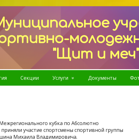
Муниципальное уч
ортивно-молодеж
"Щит и меч
тия
Секции
Услуги
Документы
Фот
ап Межрегионального кубка по Абсолютно
 приняли участие спортсмены спортивной группы
мшина Михаила Владимировича.