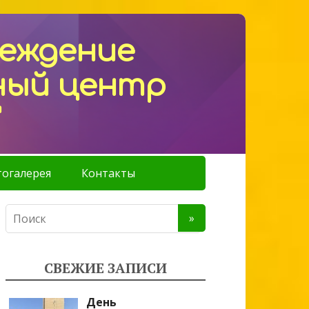
реждение
ный центр
"
огалерея
Контакты
СВЕЖИЕ ЗАПИСИ
День