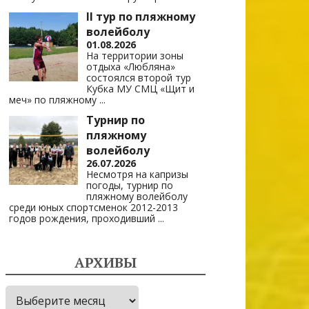
II тур по пляжному
волейболу
01.08.2026
На территории зоны
отдыха «Любляна»
состоялся второй тур
Кубка МУ СМЦ «Щит и
меч» по пляжному
...
Турнир по
пляжному
волейболу
26.07.2026
Несмотря на капризы
погоды, турнир по
пляжному волейболу
среди юных спортсменок 2012-2013
годов рождения, проходивший
...
АРХИВЫ
Архивы