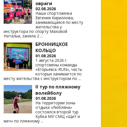
овраги
02.08.2026
Наша спортсменка
Евгения Кириллова,
занимающаяся по месту
жительства у
инструктора по спорту Маховой
Натальи, заняла 2
...
БРОННИЦКОЕ
КОЛЬЦО
01.08.2026
1 августа 2026 г.
спортсмены команды
«Егорьевск-RUN», часть
которых занимается по
месту жительства с инструктором по
...
II тур по пляжному
волейболу
01.08.2026
На территории зоны
отдыха «Любляна»
состоялся второй тур
Кубка МУ СМЦ «Щит и
меч» по пляжному
...