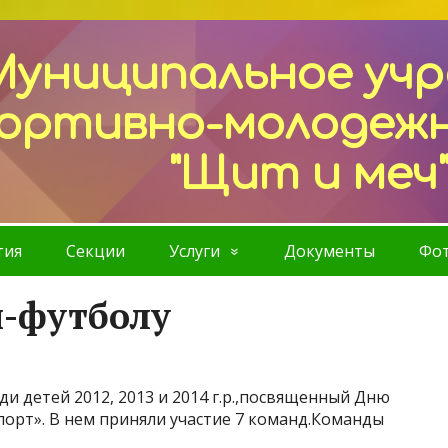
Муниципальное уч
ортивно-молодеж
"Щит и меч
тия
Секции
Услуги
Документы
Фот
и-футболу
и детей 2012, 2013 и 2014 г.р.,посвященный Дню
порт». В нем приняли участие 7 команд.Команды