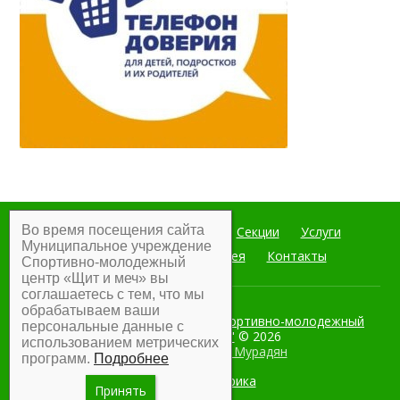
Во время посещения сайта
Главная
Мероприятия
Секции
Услуги
Муниципальное учреждение
Документы
Фотогалерея
Контакты
Спортивно-молодежный
центр «Щит и меч» вы
соглашаетесь с тем, что мы
обрабатываем ваши
Муниципальное учреждение Спортивно-молодежный
персональные данные с
центр "Щит и меч"
© 2026
использованием метрических
Разработка:
Армен Мурадян
программ.
Подробнее