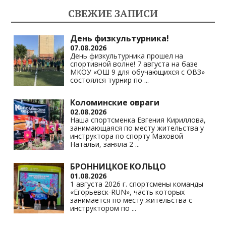
kl
a
A
Li
СВЕЖИЕ ЗАПИСИ
as
m
p
n
s
p
k
День физкультурника!
07.08.2026
ni
День физкультурника прошел на
спортивной волне! 7 августа на базе
ki
МКОУ «ОШ 9 для обучающихся с ОВЗ»
состоялся турнир по
...
Коломинские овраги
02.08.2026
Наша спортсменка Евгения Кириллова,
занимающаяся по месту жительства у
инструктора по спорту Маховой
Натальи, заняла 2
...
БРОННИЦКОЕ КОЛЬЦО
01.08.2026
1 августа 2026 г. спортсмены команды
«Егорьевск-RUN», часть которых
занимается по месту жительства с
инструктором по
...