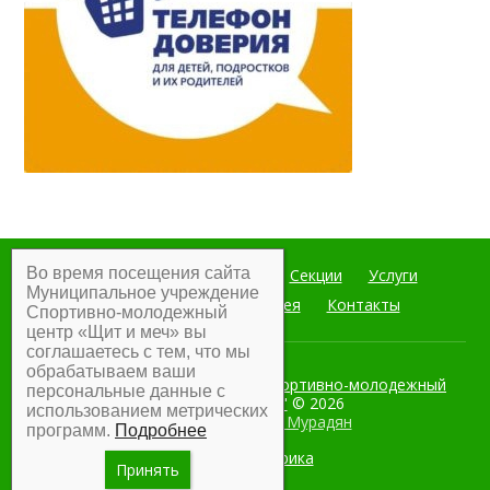
Во время посещения сайта
Главная
Мероприятия
Секции
Услуги
Муниципальное учреждение
Документы
Фотогалерея
Контакты
Спортивно-молодежный
центр «Щит и меч» вы
соглашаетесь с тем, что мы
обрабатываем ваши
Муниципальное учреждение Спортивно-молодежный
персональные данные с
центр "Щит и меч"
© 2026
использованием метрических
Разработка:
Армен Мурадян
программ.
Подробнее