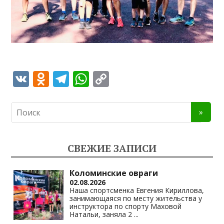
V
O
T
W
C
K
d
el
h
o
n
e
at
p
o
gr
s
y
kl
a
A
Li
СВЕЖИЕ ЗАПИСИ
as
m
p
n
s
p
k
Коломинские овраги
02.08.2026
ni
Наша спортсменка Евгения Кириллова,
занимающаяся по месту жительства у
ki
инструктора по спорту Маховой
Натальи, заняла 2
...