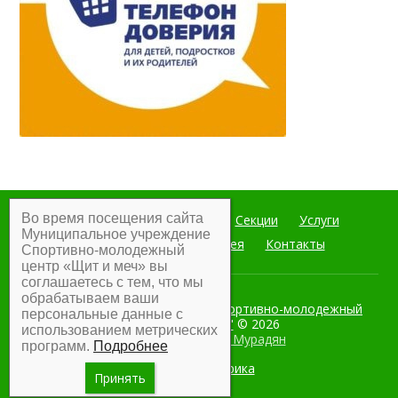
Во время посещения сайта
Главная
Мероприятия
Секции
Услуги
Муниципальное учреждение
Документы
Фотогалерея
Контакты
Спортивно-молодежный
центр «Щит и меч» вы
соглашаетесь с тем, что мы
обрабатываем ваши
Муниципальное учреждение Спортивно-молодежный
персональные данные с
центр "Щит и меч"
© 2026
использованием метрических
Разработка:
Армен Мурадян
программ.
Подробнее