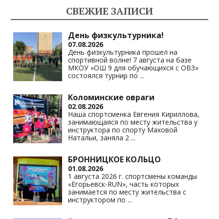
kl
a
A
Li
СВЕЖИЕ ЗАПИСИ
as
m
p
n
s
p
k
День физкультурника!
07.08.2026
ni
День физкультурника прошел на
спортивной волне! 7 августа на базе
ki
МКОУ «ОШ 9 для обучающихся с ОВЗ»
состоялся турнир по
...
Коломинские овраги
02.08.2026
Наша спортсменка Евгения Кириллова,
занимающаяся по месту жительства у
инструктора по спорту Маховой
Натальи, заняла 2
...
БРОННИЦКОЕ КОЛЬЦО
01.08.2026
1 августа 2026 г. спортсмены команды
«Егорьевск-RUN», часть которых
занимается по месту жительства с
инструктором по
...