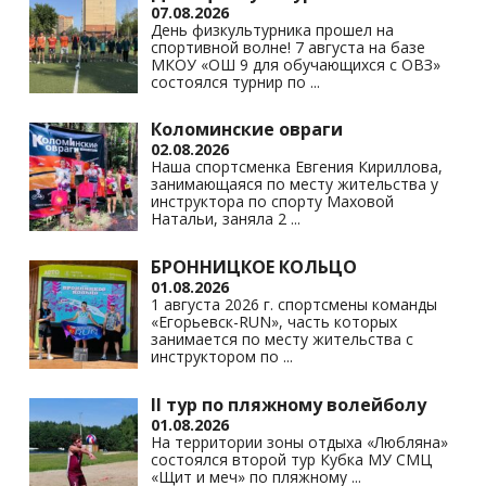
07.08.2026
ni
День физкультурника прошел на
спортивной волне! 7 августа на базе
ki
МКОУ «ОШ 9 для обучающихся с ОВЗ»
состоялся турнир по
...
Коломинские овраги
02.08.2026
Наша спортсменка Евгения Кириллова,
занимающаяся по месту жительства у
инструктора по спорту Маховой
Натальи, заняла 2
...
БРОННИЦКОЕ КОЛЬЦО
01.08.2026
1 августа 2026 г. спортсмены команды
«Егорьевск-RUN», часть которых
занимается по месту жительства с
инструктором по
...
II тур по пляжному волейболу
01.08.2026
На территории зоны отдыха «Любляна»
состоялся второй тур Кубка МУ СМЦ
«Щит и меч» по пляжному
...