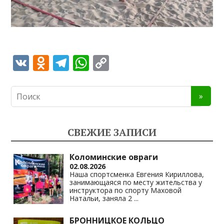
V
O
T
W
C
K
d
el
h
o
n
e
at
p
o
gr
s
y
kl
a
A
Li
СВЕЖИЕ ЗАПИСИ
as
m
p
n
s
p
k
Коломинские овраги
02.08.2026
ni
Наша спортсменка Евгения Кириллова,
занимающаяся по месту жительства у
ki
инструктора по спорту Маховой
Натальи, заняла 2
...
БРОННИЦКОЕ КОЛЬЦО