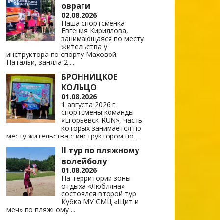
овраги
02.08.2026
Наша спортсменка
Евгения Кириллова,
занимающаяся по месту
жительства у
инструктора по спорту Маховой
Натальи, заняла 2
...
БРОННИЦКОЕ
КОЛЬЦО
01.08.2026
1 августа 2026 г.
спортсмены команды
«Егорьевск-RUN», часть
которых занимается по
месту жительства с инструктором по
...
II тур по пляжному
волейболу
01.08.2026
На территории зоны
отдыха «Любляна»
состоялся второй тур
Кубка МУ СМЦ «Щит и
меч» по пляжному
...