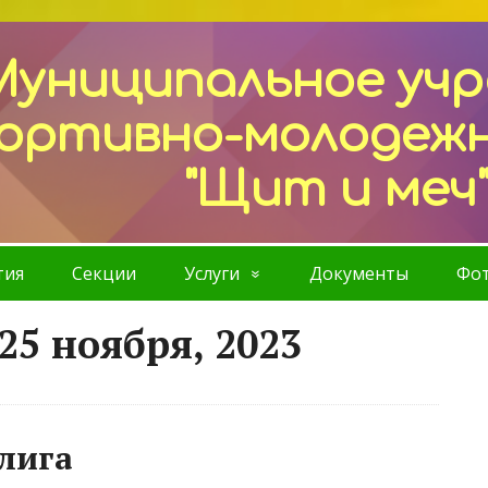
Муниципальное уч
ортивно-молодеж
"Щит и меч
тия
Секции
Услуги
Документы
Фот
25 ноября, 2023
лига