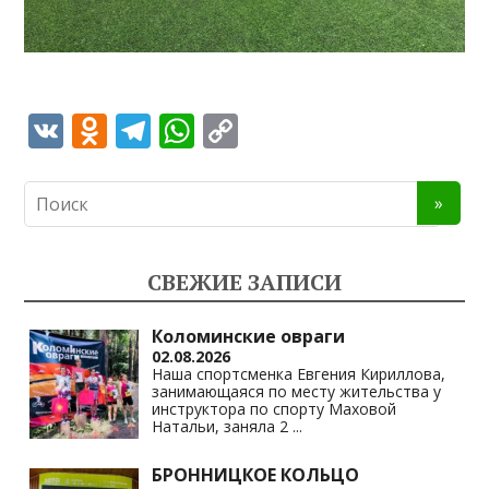
V
O
T
W
C
K
d
el
h
o
n
e
at
p
o
gr
s
y
kl
a
A
Li
СВЕЖИЕ ЗАПИСИ
as
m
p
n
s
p
k
Коломинские овраги
02.08.2026
ni
Наша спортсменка Евгения Кириллова,
занимающаяся по месту жительства у
ki
инструктора по спорту Маховой
Натальи, заняла 2
...
БРОННИЦКОЕ КОЛЬЦО