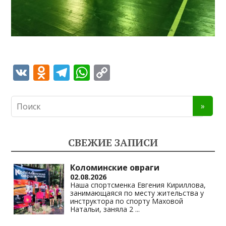
V
O
T
W
C
K
d
el
h
o
n
e
at
p
o
gr
s
y
kl
a
A
Li
СВЕЖИЕ ЗАПИСИ
as
m
p
n
s
p
k
Коломинские овраги
02.08.2026
ni
Наша спортсменка Евгения Кириллова,
занимающаяся по месту жительства у
ki
инструктора по спорту Маховой
Натальи, заняла 2
...