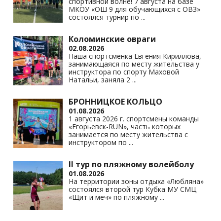
спортивной волне! 7 августа на базе
ki
МКОУ «ОШ 9 для обучающихся с ОВЗ»
состоялся турнир по
...
Коломинские овраги
02.08.2026
Наша спортсменка Евгения Кириллова,
занимающаяся по месту жительства у
инструктора по спорту Маховой
Натальи, заняла 2
...
БРОННИЦКОЕ КОЛЬЦО
01.08.2026
1 августа 2026 г. спортсмены команды
«Егорьевск-RUN», часть которых
занимается по месту жительства с
инструктором по
...
II тур по пляжному волейболу
01.08.2026
На территории зоны отдыха «Любляна»
состоялся второй тур Кубка МУ СМЦ
«Щит и меч» по пляжному
...