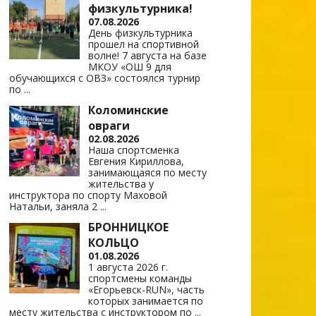
физкультурника!
07.08.2026
День физкультурника
прошел на спортивной
волне! 7 августа на базе
МКОУ «ОШ 9 для
обучающихся с ОВЗ» состоялся турнир
по
...
Коломинские
овраги
02.08.2026
Наша спортсменка
Евгения Кириллова,
занимающаяся по месту
жительства у
инструктора по спорту Маховой
Натальи, заняла 2
...
БРОННИЦКОЕ
КОЛЬЦО
01.08.2026
1 августа 2026 г.
спортсмены команды
«Егорьевск-RUN», часть
которых занимается по
месту жительства с инструктором по
...