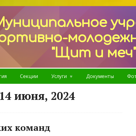
Муниципальное уч
ортивно-молодеж
"Щит и меч
тия
Секции
Услуги
Документы
Фот
14 июня, 2024
ких команд