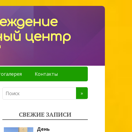
реждение
ный центр
"
огалерея
Контакты
СВЕЖИЕ ЗАПИСИ
День