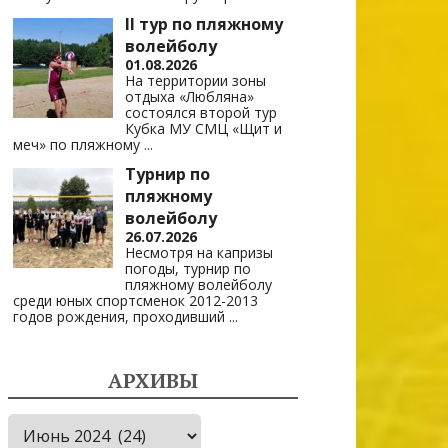
II тур по пляжному
волейболу
01.08.2026
На территории зоны
отдыха «Любляна»
состоялся второй тур
Кубка МУ СМЦ «Щит и
меч» по пляжному
...
Турнир по
пляжному
волейболу
26.07.2026
Несмотря на капризы
погоды, турнир по
пляжному волейболу
среди юных спортсменок 2012-2013
годов рождения, проходивший
...
АРХИВЫ
Архивы