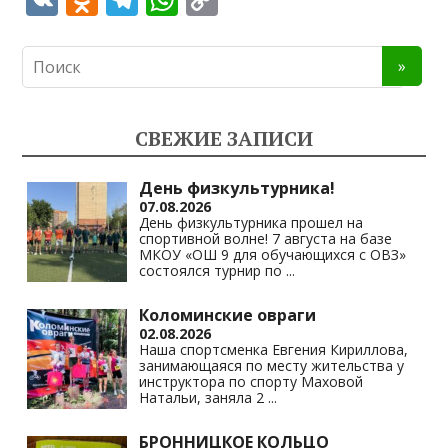
K
d
el
h
o
n
e
at
p
o
gr
s
y
kl
a
A
Li
СВЕЖИЕ ЗАПИСИ
as
m
p
n
s
p
k
День физкультурника!
07.08.2026
ni
День физкультурника прошел на
спортивной волне! 7 августа на базе
ki
МКОУ «ОШ 9 для обучающихся с ОВЗ»
состоялся турнир по
...
Коломинские овраги
02.08.2026
Наша спортсменка Евгения Кириллова,
занимающаяся по месту жительства у
инструктора по спорту Маховой
Натальи, заняла 2
...
БРОННИЦКОЕ КОЛЬЦО