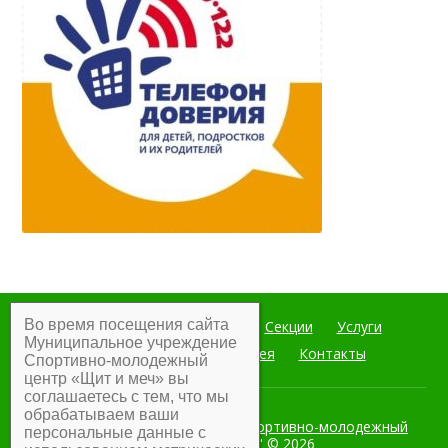
Во время посещения сайта
Главная
Мероприятия
Секции
Услуги
Муниципальное учреждение
Документы
Фотогалерея
Контакты
Спортивно-молодежный
центр «Щит и меч» вы
соглашаетесь с тем, что мы
обрабатываем ваши
Муниципальное учреждение Спортивно-молодежный
персональные данные с
центр "Щит и меч"
© 2026