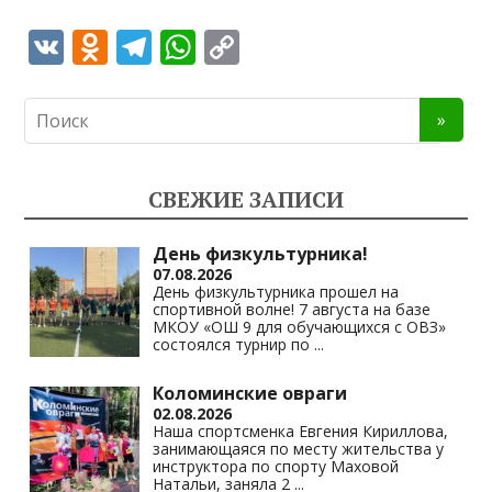
V
O
T
W
C
K
d
el
h
o
n
e
at
p
o
gr
s
y
kl
a
A
Li
СВЕЖИЕ ЗАПИСИ
as
m
p
n
s
p
k
День физкультурника!
07.08.2026
ni
День физкультурника прошел на
спортивной волне! 7 августа на базе
ki
МКОУ «ОШ 9 для обучающихся с ОВЗ»
состоялся турнир по
...
Коломинские овраги
02.08.2026
Наша спортсменка Евгения Кириллова,
занимающаяся по месту жительства у
инструктора по спорту Маховой
Натальи, заняла 2
...