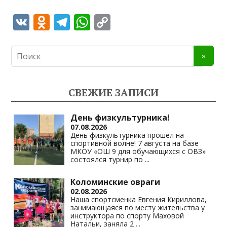
V
O
T
W
C
K
d
el
h
o
n
e
at
p
o
gr
s
y
kl
a
A
Li
СВЕЖИЕ ЗАПИСИ
as
m
p
n
s
p
k
День физкультурника!
07.08.2026
ni
День физкультурника прошел на
спортивной волне! 7 августа на базе
ki
МКОУ «ОШ 9 для обучающихся с ОВЗ»
состоялся турнир по
...
Коломинские овраги
02.08.2026
Наша спортсменка Евгения Кириллова,
занимающаяся по месту жительства у
инструктора по спорту Маховой
Натальи, заняла 2
...