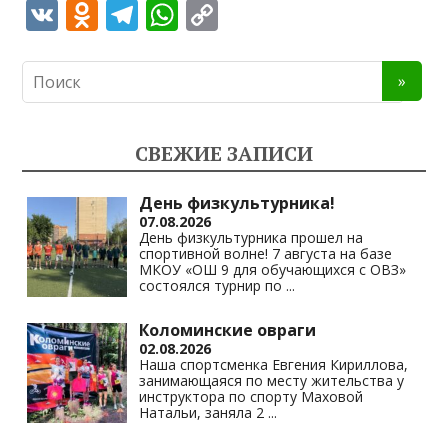
V
O
T
W
C
K
d
el
h
o
n
e
at
p
o
gr
s
y
kl
a
A
Li
СВЕЖИЕ ЗАПИСИ
as
m
p
n
s
p
k
День физкультурника!
07.08.2026
ni
День физкультурника прошел на
спортивной волне! 7 августа на базе
ki
МКОУ «ОШ 9 для обучающихся с ОВЗ»
состоялся турнир по
...
Коломинские овраги
02.08.2026
Наша спортсменка Евгения Кириллова,
занимающаяся по месту жительства у
инструктора по спорту Маховой
Натальи, заняла 2
...