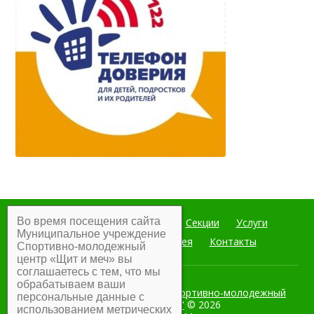
Во время посещения сайта
Главная
Мероприятия
Секции
Услуги
Муниципальное учреждение
Документы
Фотогалерея
Контакты
Спортивно-молодежный
центр «Щит и меч» вы
соглашаетесь с тем, что мы
обрабатываем ваши
Муниципальное учреждение Спортивно-молодежный
персональные данные с
центр "Щит и меч"
© 2026
использованием метрических