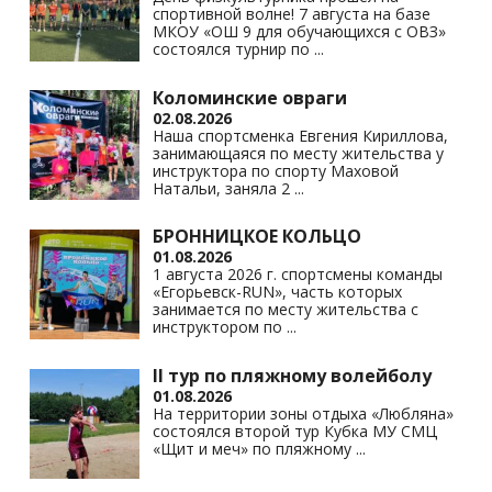
спортивной волне! 7 августа на базе
ki
МКОУ «ОШ 9 для обучающихся с ОВЗ»
состоялся турнир по
...
Коломинские овраги
02.08.2026
Наша спортсменка Евгения Кириллова,
занимающаяся по месту жительства у
инструктора по спорту Маховой
Натальи, заняла 2
...
БРОННИЦКОЕ КОЛЬЦО
01.08.2026
1 августа 2026 г. спортсмены команды
«Егорьевск-RUN», часть которых
занимается по месту жительства с
инструктором по
...
II тур по пляжному волейболу
01.08.2026
На территории зоны отдыха «Любляна»
состоялся второй тур Кубка МУ СМЦ
«Щит и меч» по пляжному
...