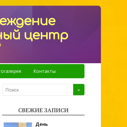
реждение
ный центр
"
огалерея
Контакты
СВЕЖИЕ ЗАПИСИ
День