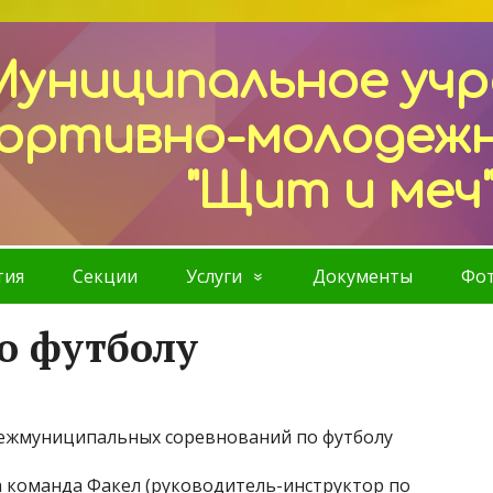
Муниципальное уч
ортивно-молодеж
"Щит и меч
тия
Секции
Услуги
Документы
Фот
о футболу
ежмуниципальных соревнований по футболу
 команда Факел (руководитель-инструктор по