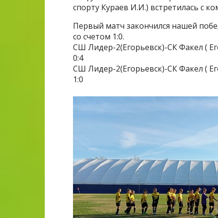
спорту Кураев И.И.) встретилась с к
Первый матч закончился нашей побе
со счетом 1:0.
СШ Лидер-2(Егорьевск)-СК Факел ( Е
0:4
СШ Лидер-2(Егорьевск)-СК Факел ( Е
1:0