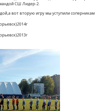
омандой СШ Лидер-2.
дой,а вот вторую игру мы уступили соперникам
горьевск)2014г
горьевск)2013г