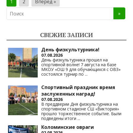
Пагинация
1
2
Вперед »
записей
СВЕЖИЕ ЗАПИСИ
День физкультурника!
07.08.2026
День физкультурника прошел на
спортивной волне! 7 августа на базе
МКОУ «ОШ 9 для обучающихся с ОВЗ»
состоялся турнир по
...
Спортивный праздник время
заслуженных наград!
07.08.2026
В преддверии Дня физкультурника на
спортивном стадионе СШ «Виктория»
прошло торжественное событие. Были
подведены итоги
...
Коломинские овраги
02.08.2026