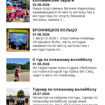
Коломинские овраги
02.08.2026
Наша спортсменка Евгения Кириллова,
занимающаяся по месту жительства у
инструктора по спорту Маховой
Натальи, заняла 2
...
БРОННИЦКОЕ КОЛЬЦО
01.08.2026
1 августа 2026 г. спортсмены команды
«Егорьевск-RUN», часть которых
занимается по месту жительства с
инструктором по
...
II тур по пляжному волейболу
01.08.2026
На территории зоны отдыха «Любляна»
состоялся второй тур Кубка МУ СМЦ
«Щит и меч» по пляжному
...
Турнир по пляжному волейболу
26.07.2026
Несмотря на капризы погоды, турнир по
пляжному волейболу среди юных
спортсменок 2012-2013 годов рождения,