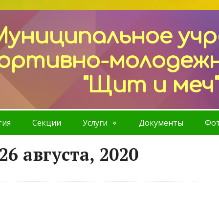
Муниципальное уч
ортивно-молодеж
"Щит и меч
тия
Секции
Услуги
Документы
Фот
26 августа, 2020