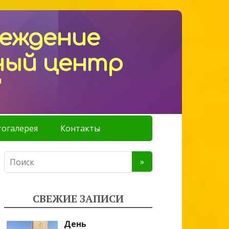
реждение
ный центр
"
огалерея
Контакты
СВЕЖИЕ ЗАПИСИ
День