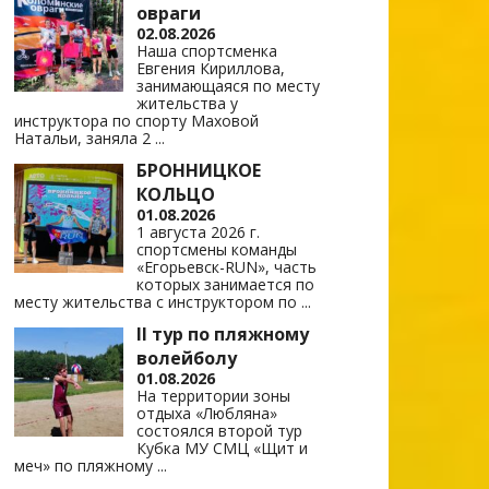
овраги
02.08.2026
Наша спортсменка
Евгения Кириллова,
занимающаяся по месту
жительства у
инструктора по спорту Маховой
Натальи, заняла 2
...
БРОННИЦКОЕ
КОЛЬЦО
01.08.2026
1 августа 2026 г.
спортсмены команды
«Егорьевск-RUN», часть
которых занимается по
месту жительства с инструктором по
...
II тур по пляжному
волейболу
01.08.2026
На территории зоны
отдыха «Любляна»
состоялся второй тур
Кубка МУ СМЦ «Щит и
меч» по пляжному
...