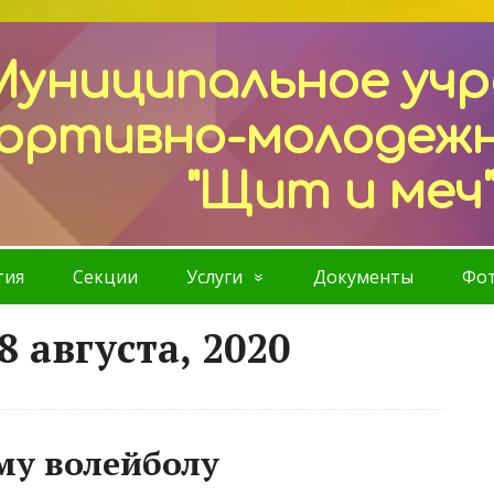
Муниципальное уч
ортивно-молодеж
"Щит и меч
тия
Секции
Услуги
Документы
Фот
8 августа, 2020
му волейболу