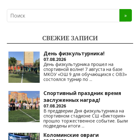
K
d
el
h
o
n
e
at
p
o
gr
s
y
kl
a
A
Li
СВЕЖИЕ ЗАПИСИ
as
m
p
n
s
p
k
День физкультурника!
07.08.2026
ni
День физкультурника прошел на
спортивной волне! 7 августа на базе
ki
МКОУ «ОШ 9 для обучающихся с ОВЗ»
состоялся турнир по
...
Спортивный праздник время
заслуженных наград!
07.08.2026
В преддверии Дня физкультурника на
спортивном стадионе СШ «Виктория»
прошло торжественное событие. Были
подведены итоги
...
Коломинские овраги