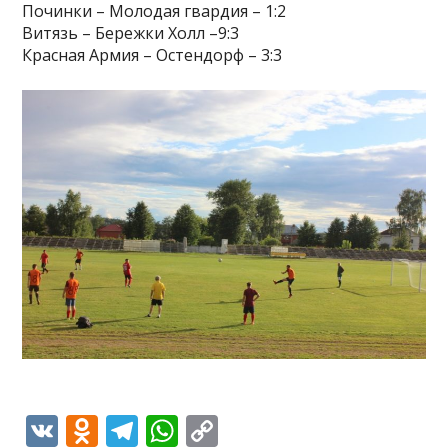
Починки – Молодая гвардия – 1:2
Витязь – Бережки Холл –9:3
Красная Армия – Остендорф – 3:3
V
O
T
W
C