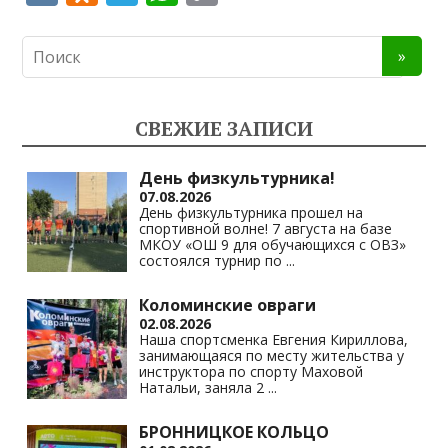
K
d
el
h
o
n
e
at
p
o
gr
s
y
kl
a
A
Li
СВЕЖИЕ ЗАПИСИ
as
m
p
n
s
p
k
День физкультурника!
07.08.2026
ni
День физкультурника прошел на
спортивной волне! 7 августа на базе
ki
МКОУ «ОШ 9 для обучающихся с ОВЗ»
состоялся турнир по
...
Коломинские овраги
02.08.2026
Наша спортсменка Евгения Кириллова,
занимающаяся по месту жительства у
инструктора по спорту Маховой
Натальи, заняла 2
...
БРОННИЦКОЕ КОЛЬЦО