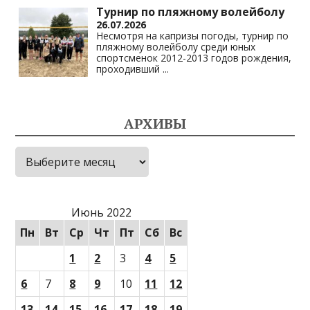
Турнир по пляжному волейболу
26.07.2026
Несмотря на капризы погоды, турнир по
пляжному волейболу среди юных
спортсменок 2012-2013 годов рождения,
проходивший
...
АРХИВЫ
Архивы
Июнь 2022
Пн
Вт
Ср
Чт
Пт
Сб
Вс
1
2
3
4
5
6
7
8
9
10
11
12
13
14
15
16
17
18
19