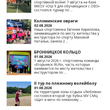
спортивной волне! 7 августа на базе
ki
МКОУ «ОШ 9 для обучающихся с ОВЗ»
состоялся турнир по
...
Коломинские овраги
02.08.2026
Наша спортсменка Евгения Кириллова,
занимающаяся по месту жительства у
инструктора по спорту Маховой
Натальи, заняла 2
...
БРОННИЦКОЕ КОЛЬЦО
01.08.2026
1 августа 2026 г. спортсмены команды
«Егорьевск-RUN», часть которых
занимается по месту жительства с
инструктором по
...
II тур по пляжному волейболу
01.08.2026
На территории зоны отдыха «Любляна»
состоялся второй тур Кубка МУ СМЦ
«Щит и меч» по пляжному
...