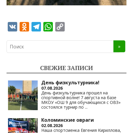
V
O
T
W
C
K
d
el
h
o
n
e
at
p
o
gr
s
y
kl
a
A
Li
СВЕЖИЕ ЗАПИСИ
as
m
p
n
s
p
k
День физкультурника!
07.08.2026
ni
День физкультурника прошел на
спортивной волне! 7 августа на базе
ki
МКОУ «ОШ 9 для обучающихся с ОВЗ»
состоялся турнир по
...
Коломинские овраги
02.08.2026
Наша спортсменка Евгения Кириллова,