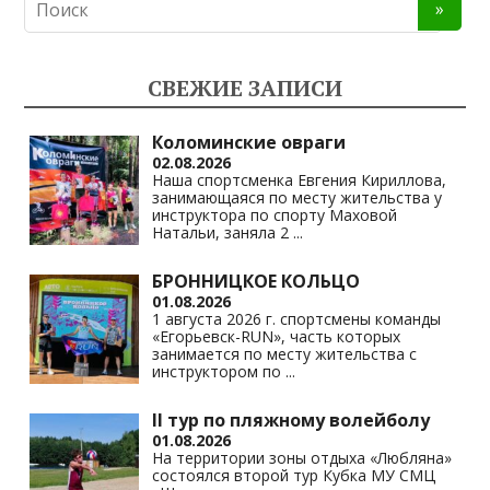
n
e
at
p
o
gr
s
y
kl
a
A
Li
СВЕЖИЕ ЗАПИСИ
as
m
p
n
s
p
k
Коломинские овраги
02.08.2026
ni
Наша спортсменка Евгения Кириллова,
занимающаяся по месту жительства у
ki
инструктора по спорту Маховой
Натальи, заняла 2
...
БРОННИЦКОЕ КОЛЬЦО
01.08.2026
1 августа 2026 г. спортсмены команды
«Егорьевск-RUN», часть которых
занимается по месту жительства с
инструктором по
...
II тур по пляжному волейболу
01.08.2026
На территории зоны отдыха «Любляна»
состоялся второй тур Кубка МУ СМЦ