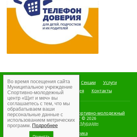
Во время посещения сайта
Главная
Мероприятия
Секции
Услуги
Муниципальное учреждение
Документы
Фотогалерея
Контакты
Спортивно-молодежный
центр «Щит и меч» вы
соглашаетесь с тем, что мы
обрабатываем ваши
Муниципальное учреждение Спортивно-молодежный
персональные данные с
центр "Щит и меч"
© 2026
использованием метрических
Разработка:
Армен Мурадян
программ.
Подробнее