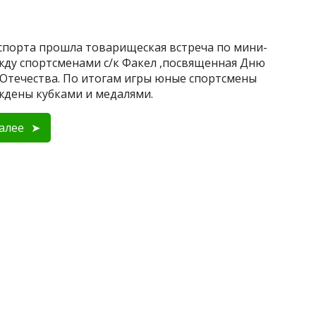
спорта прошла товарищеская встреча по мини-
жду спортсменами с/к Факел ,посвященная Дню
Отечества. По итогам игры юные спортсмены
ждены кубками и медалями.
алее