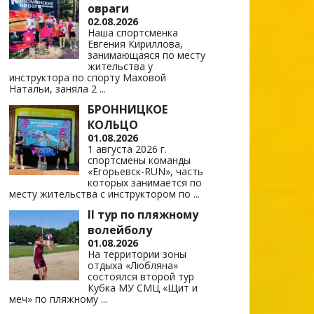
овраги
02.08.2026
Наша спортсменка
Евгения Кириллова,
занимающаяся по месту
жительства у
инструктора по спорту Маховой
Натальи, заняла 2
...
БРОННИЦКОЕ
КОЛЬЦО
01.08.2026
1 августа 2026 г.
спортсмены команды
«Егорьевск-RUN», часть
которых занимается по
месту жительства с инструктором по
...
II тур по пляжному
волейболу
01.08.2026
На территории зоны
отдыха «Любляна»
состоялся второй тур
Кубка МУ СМЦ «Щит и
меч» по пляжному
...