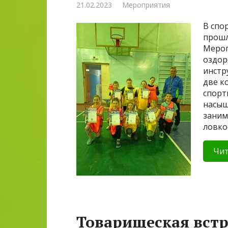
21.02.2023
Мероприятия
В спо
прошл
Мероп
оздор
инстр
две к
спорт
насыщ
заним
ловко
Чит
Товарищеская встр