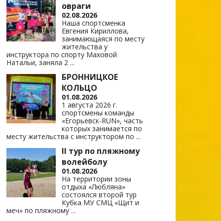
овраги
02.08.2026
Наша спортсменка
Евгения Кириллова,
занимающаяся по месту
жительства у
инструктора по спорту Маховой
Натальи, заняла 2
...
БРОННИЦКОЕ
КОЛЬЦО
01.08.2026
1 августа 2026 г.
спортсмены команды
«Егорьевск-RUN», часть
которых занимается по
месту жительства с инструктором по
...
II тур по пляжному
волейболу
01.08.2026
На территории зоны
отдыха «Любляна»
состоялся второй тур
Кубка МУ СМЦ «Щит и
меч» по пляжному
...