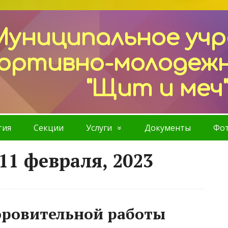
Муниципальное уч
ортивно-молодеж
"Щит и меч
тия
Секции
Услуги
Документы
Фот
11 февраля, 2023
оровительной работы