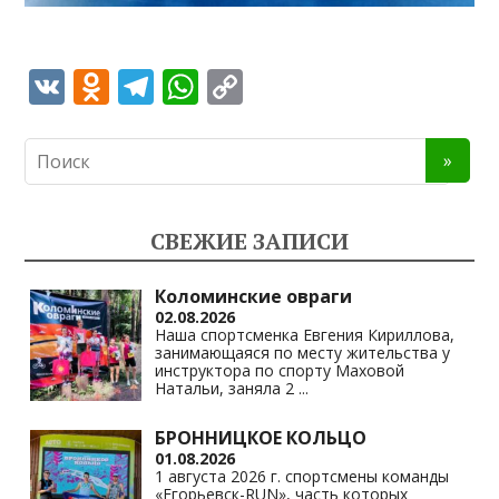
V
O
T
W
C
K
d
el
h
o
n
e
at
p
o
gr
s
y
kl
a
A
Li
СВЕЖИЕ ЗАПИСИ
as
m
p
n
s
p
k
Коломинские овраги
02.08.2026
ni
Наша спортсменка Евгения Кириллова,
занимающаяся по месту жительства у
ki
инструктора по спорту Маховой
Натальи, заняла 2
...
БРОННИЦКОЕ КОЛЬЦО
01.08.2026
1 августа 2026 г. спортсмены команды
«Егорьевск-RUN», часть которых