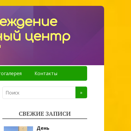
реждение
ный центр
"
огалерея
Контакты
СВЕЖИЕ ЗАПИСИ
День