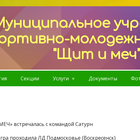
Муниципальное уч
ортивно-молодеж
"Щит и меч
тия
Секции
Услуги
Документы
Фот
Ч» встречалась с командой Сатурн
Игра проходила ЛД Подмосковье (Воскресенск)