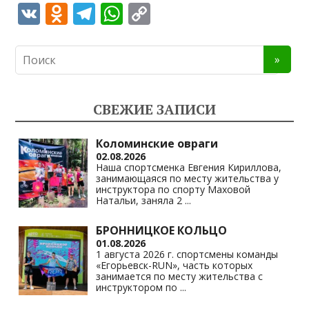
V
O
T
W
C
K
d
el
h
o
n
e
at
p
o
gr
s
y
kl
a
A
Li
СВЕЖИЕ ЗАПИСИ
as
m
p
n
s
p
k
Коломинские овраги
02.08.2026
ni
Наша спортсменка Евгения Кириллова,
занимающаяся по месту жительства у
ki
инструктора по спорту Маховой
Натальи, заняла 2
...
БРОННИЦКОЕ КОЛЬЦО
01.08.2026
1 августа 2026 г. спортсмены команды
«Егорьевск-RUN», часть которых
занимается по месту жительства с
инструктором по
...