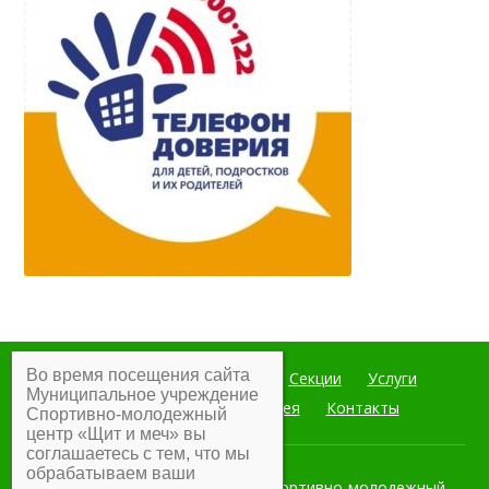
Во время посещения сайта
Главная
Мероприятия
Секции
Услуги
Муниципальное учреждение
Документы
Фотогалерея
Контакты
Спортивно-молодежный
центр «Щит и меч» вы
соглашаетесь с тем, что мы
обрабатываем ваши
Муниципальное учреждение Спортивно-молодежный