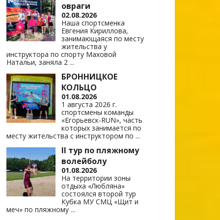
овраги
02.08.2026
Наша спортсменка
Евгения Кириллова,
занимающаяся по месту
жительства у
инструктора по спорту Маховой
Натальи, заняла 2
...
БРОННИЦКОЕ
КОЛЬЦО
01.08.2026
1 августа 2026 г.
спортсмены команды
«Егорьевск-RUN», часть
которых занимается по
месту жительства с инструктором по
...
II тур по пляжному
волейболу
01.08.2026
На территории зоны
отдыха «Любляна»
состоялся второй тур
Кубка МУ СМЦ «Щит и
меч» по пляжному
...