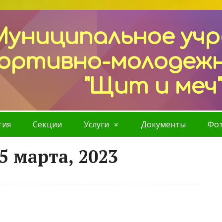
Муниципальное уч
ортивно-молодеж
"Щит и меч
тия
Секции
Услуги
Документы
Фот
5 марта, 2023