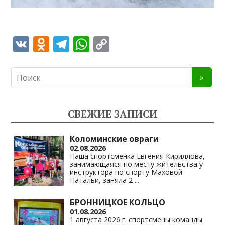
V
O
T
W
C
K
d
el
h
o
n
e
at
p
o
gr
s
y
kl
a
A
Li
СВЕЖИЕ ЗАПИСИ
as
m
p
n
s
p
k
Коломинские овраги
02.08.2026
ni
Наша спортсменка Евгения Кириллова,
занимающаяся по месту жительства у
ki
инструктора по спорту Маховой
Натальи, заняла 2
...
БРОННИЦКОЕ КОЛЬЦО
01.08.2026
1 августа 2026 г. спортсмены команды