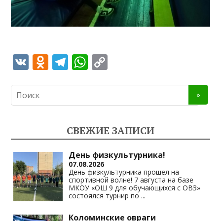
V
O
T
W
C
K
d
el
h
o
n
e
at
p
o
gr
s
y
kl
a
A
Li
СВЕЖИЕ ЗАПИСИ
as
m
p
n
s
p
k
День физкультурника!
07.08.2026
ni
День физкультурника прошел на
спортивной волне! 7 августа на базе
ki
МКОУ «ОШ 9 для обучающихся с ОВЗ»
состоялся турнир по
...
Коломинские овраги